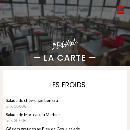
—
LA CARTE
—
LES FROIDS
Salade de chèvre, jambon cru
prix: 18.00€
Salade de Morteau au Morbier
prix: 20.00€
Gésiers gratinés au Bleu de Gex + salade